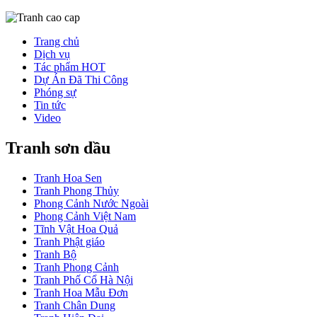
Trang chủ
Dịch vụ
Tác phẩm HOT
Dự Án Đã Thi Công
Phóng sự
Tin tức
Video
Tranh sơn dầu
Tranh Hoa Sen
Tranh Phong Thủy
Phong Cảnh Nước Ngoài
Phong Cảnh Việt Nam
Tĩnh Vật Hoa Quả
Tranh Phật giáo
Tranh Bộ
Tranh Phong Cảnh
Tranh Phố Cổ Hà Nội
Tranh Hoa Mẫu Đơn
Tranh Chân Dung