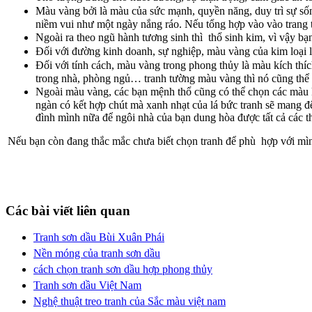
Màu vàng bởi là màu của sức mạnh, quyền năng, duy trì sự sốn
niềm vui như một ngày nắng ráo. Nếu tổng hợp vào vào trang trí
Ngoài ra theo ngũ hành tương sinh thì thổ sinh kim, vì vậy b
Đối với đường kinh doanh, sự nghiệp, màu vàng của kim loại l
Đối với tính cách, màu vàng trong phong thủy là màu kích thíc
trong nhà, phòng ngủ… tranh tường màu vàng thì nó cũng thể h
Ngoài màu vàng, các bạn mệnh thổ cũng có thể chọn các màu k
ngàn có kết hợp chút mà xanh nhạt của lá bức tranh sẽ mang đ
đình mình nữa để ngôi nhà của bạn dung hòa được tất cả các t
Nếu bạn còn đang thắc mắc chưa biết chọn tranh để phù hợp với mình
Các bài viết liên quan
Tranh sơn dầu Bùi Xuân Phái
Nền móng của tranh sơn dầu
cách chọn tranh sơn dầu hợp phong thủy
Tranh sơn dầu Việt Nam
Nghệ thuật treo tranh của Sắc màu việt nam