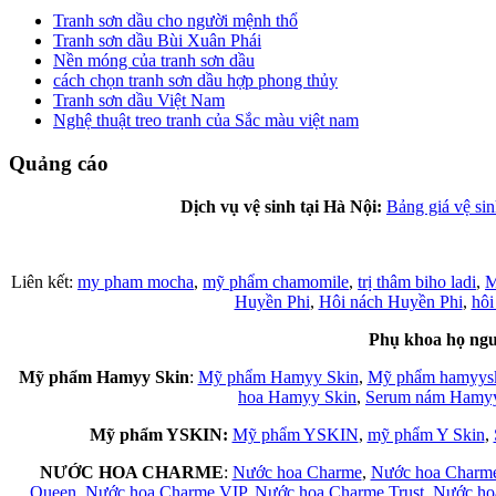
Tranh sơn dầu cho người mệnh thổ
Tranh sơn dầu Bùi Xuân Phái
Nền móng của tranh sơn dầu
cách chọn tranh sơn dầu hợp phong thủy
Tranh sơn dầu Việt Nam
Nghệ thuật treo tranh của Sắc màu việt nam
Quảng cáo
Dịch vụ vệ sinh tại Hà Nội:
Bảng giá vệ si
Liên kết:
my pham mocha
,
mỹ phẩm chamomile
,
trị thâm biho ladi
,
M
Huyền Phi
,
Hôi nách Huyền Phi
,
hôi
Phụ khoa họ ng
Mỹ phẩm Hamyy Skin
:
Mỹ phẩm Hamyy Skin
,
Mỹ phẩm hamyys
hoa Hamyy Skin
,
Serum nám Hamyy
Mỹ phẩm YSKIN:
Mỹ phẩm YSKIN
,
mỹ phẩm Y Skin
,
NƯỚC HOA CHARME
:
Nước hoa Charme
,
Nước hoa Charm
Queen
,
Nước hoa Charme VIP
,
Nước hoa Charme Trust
,
Nước ho