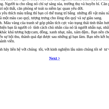
g. Người ta cho rằng nó chỉ sự sáng sủa, trường thọ và huyền bí. Că
 nội thất, căn phòng sẽ toát ra niềm lạc quan yêu đời.
ạn yêu thích màu trắng thì bạn có thể trang trí bằng những đồ vật màu
à một màu cao quý, tượng trưng cho lòng tôn quý và sự giàu sang.
h. Màu vàng của tranh sẽ góp phần tích cực vào trạng thái tinh thần hư
iện bạn là người có tính cách chủ nhân của nó là người nhẫn nại, nh
hác khá tương hợp:cam, đồng, xanh nhạt, nâu, xám đậm.. Bạn nên chọn
ến sự bội thu, thành quả đạt được sau những gì bạn làm. Bạn nên kết h
hành viên.
 hãy liên hệ với chúng tôi, với kinh nghiệm lâu năm chúng tôi sẽ tư
Next >