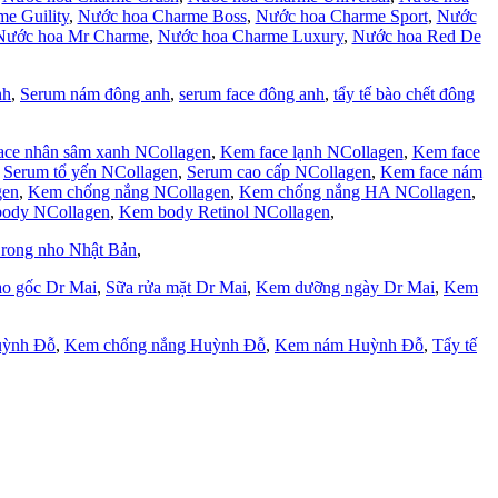
e Guility
,
Nước hoa Charme Boss
,
Nước hoa Charme Sport
,
Nước
Nước hoa Mr Charme
,
Nước hoa Charme Luxury
,
Nước hoa Red De
nh
,
Serum nám đông anh
,
serum face đông anh
,
tẩy tế bào chết đông
ace nhân sâm xanh NCollagen
,
Kem face lạnh NCollagen
,
Kem face
,
Serum tổ yến NCollagen
,
Serum cao cấp NCollagen
,
Kem face nám
gen
,
Kem chống nắng NCollagen
,
Kem chống nắng HA NCollagen
,
ody NCollagen
,
Kem body Retinol NCollagen
,
rong nho Nhật Bản
,
ào gốc Dr Mai
,
Sữa rửa mặt Dr Mai
,
Kem dưỡng ngày Dr Mai
,
Kem
uỳnh Đỗ
,
Kem chống nắng Huỳnh Đỗ
,
Kem nám Huỳnh Đỗ
,
Tẩy tế