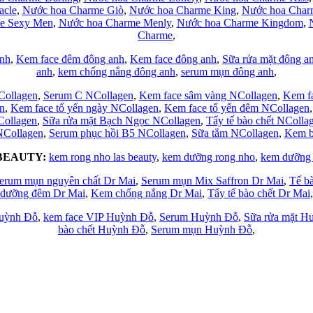
acle
,
Nước hoa Charme Giò
,
Nước hoa Charme King
,
Nước hoa Charm
e Sexy Men
,
Nước hoa Charme Menly
,
Nước hoa Charme Kingdom
,
Charme
,
nh
,
Kem face đêm đông anh
,
Kem face đông anh
,
Sữa rửa mặt đông a
anh
,
kem chống nắng đông anh
,
serum mụn đông anh
,
Collagen
,
Serum C NCollagen
,
Kem face sâm vàng NCollagen
,
Kem f
n
,
Kem face tổ yến ngày NCollagen
,
Kem face tổ yến đêm NCollagen
Collagen
,
Sữa rửa mặt Bạch Ngọc NCollagen
,
Tẩy tế bào chết NColla
 NCollagen
,
Serum phục hồi B5 NCollagen
,
Sữa tắm NCollagen
,
Kem b
BEAUTY:
kem rong nho las beauty
,
kem dưỡng rong nho
,
kem dưỡng 
erum mụn nguyên chất Dr Mai
,
Serum mụn Mix Saffron Dr Mai
,
Tế b
dưỡng đêm Dr Mai
,
Kem chống nắng Dr Mai
,
Tẩy tế bào chết Dr Mai
,
Huỳnh Đỗ
,
kem face VIP Huỳnh Đỗ
,
Serum Huỳnh Đỗ
,
Sữa rửa mặt H
bào chết Huỳnh Đỗ
,
Serum mụn Huỳnh Đỗ
,