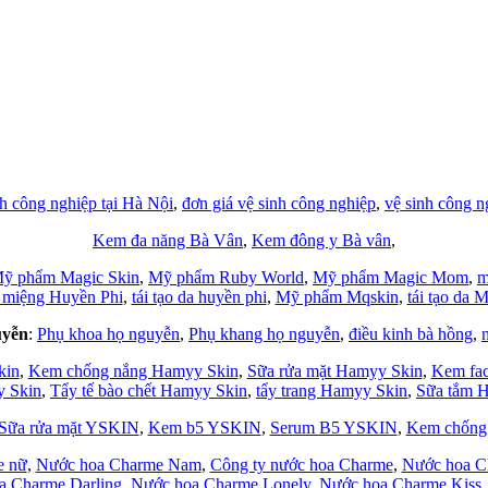
nh công nghiệp tại Hà Nội
,
đơn giá vệ sinh công nghiệp
,
vệ sinh công n
Kem đa năng Bà Vân
,
Kem đông y Bà vân
,
ỹ phẩm Magic Skin
,
Mỹ phẩm Ruby World
,
Mỹ phẩm Magic Mom
,
m
 miệng Huyền Phi
,
tái tạo da huyền phi
,
Mỹ phẩm Mqskin
,
tái tạo da 
uyễn
:
Phụ khoa họ nguyễn
,
Phụ khang họ nguyễn
,
điều kinh bà hồng
,
kin
,
Kem chống nắng Hamyy Skin
,
Sữa rửa mặt Hamyy Skin
,
Kem fac
 Skin
,
Tẩy tế bào chết Hamyy Skin
,
tẩy trang Hamyy Skin
,
Sữa tắm 
Sữa rửa mặt YSKIN
,
Kem b5 YSKIN
,
Serum B5 YSKIN
,
Kem chống
e nữ
,
Nước hoa Charme Nam
,
Công ty nước hoa Charme
,
Nước hoa C
a Charme Darling
,
Nước hoa Charme Lonely
,
Nước hoa Charme Kiss