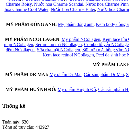
Charme Roisy
,
Nước hoa Charme Scandal
,
Nước hoa Charme Pinn
hoa Charme Cool Water
,
Nước hoa Charme Enter
,
Nước hoa Charm
MỸ PHẨM ĐÔNG ANH:
Mỹ phẩm đông anh
,
Kem body đông a
MỸ PHẨM NCOLLAGEN
:
Mỹ phẩm NCollagen
,
Kem face tím 
mụn NCollagen
,
Serum rau má NCollagen
,
Combo tổ yến NCollage
đêm NCollagen
,
Sữa rửa mặt NCollagen
,
Sữa rửa mặt hồng sâm N
Kem face retinol NCollagen
,
Peel da sinh học
MỸ PHẨM LAS 
MỸ PHẨM DR MAI:
Mỹ phẩm Dr Mai
,
Các sản phẩm Dr Mai
,
S
MỸ PHẨM HUỲNH ĐỖ:
Mỹ phẩm Huỳnh Đỗ
,
Các sản phẩm 
Thống kê
Đang có 6 khách online
Tuần náy: 630
Tổng số truy cập: 443927