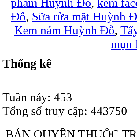
phẩm Huỳnh Đỗ
,
kem fac
Đỗ
,
Sữa rửa mặt Huỳnh 
Kem nám Huỳnh Đỗ
,
Tẩy
mụn 
Thống kê
Đang có 2 khách online
Tuần náy: 453
Tổng số truy cập: 443750
BẢN QUYỀN THUỘC TR