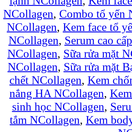
lạnh NCollagen
,
Kem fac
NCollagen
,
Combo tổ yến 
NCollagen
,
Kem face tổ y
NCollagen
,
Serum cao cấ
NCollagen
,
Sữa rửa mặt N
NCollagen
,
Sữa rửa mặt B
chết NCollagen
,
Kem chốn
nắng HA NCollagen
,
Kem 
sinh học NCollagen
,
Seru
tắm NCollagen
,
Kem body