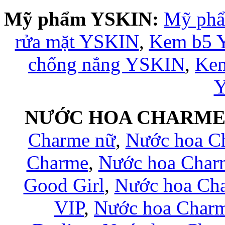
Mỹ phẩm YSKIN:
Mỹ ph
rửa mặt YSKIN
,
Kem b5 
chống nắng YSKIN
,
Kem
NƯỚC HOA CHARM
Charme nữ
,
Nước hoa C
Charme
,
Nước hoa Char
Good Girl
,
Nước hoa Ch
VIP
,
Nước hoa Charm