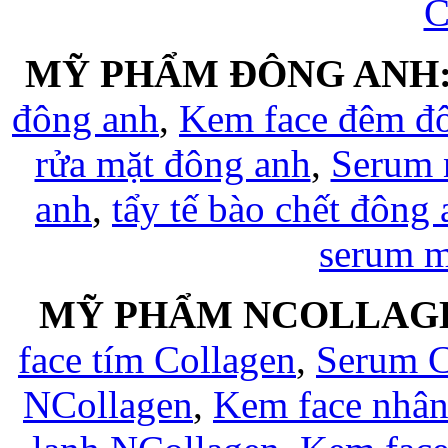
C
MỸ PHẨM ĐÔNG ANH
đông anh
,
Kem face đêm đ
rửa mặt đông anh
,
Serum 
anh
,
tẩy tế bào chết đông
serum 
MỸ PHẨM NCOLLAG
face tím Collagen
,
Serum C
NCollagen
,
Kem face nhân