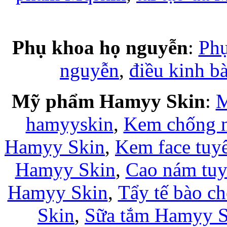
Phụ khoa họ nguyễn
:
Phụ
nguyễn
,
điều kinh b
Mỹ phẩm Hamyy Skin
:
M
hamyyskin
,
Kem chống 
Hamyy Skin
,
Kem face tuy
Hamyy Skin
,
Cao nám tuy
Hamyy Skin
,
Tẩy tế bào c
Skin
,
Sữa tắm Hamyy S