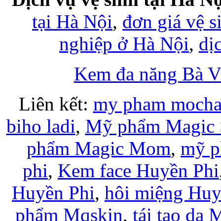
tại Hà Nội
,
đơn giá vệ s
nghiệp ở Hà Nội
,
dị
Kem đa năng Bà 
Liên kết:
my pham moch
biho ladi
,
Mỹ phẩm Magic 
phẩm Magic Mom
,
mỹ p
phi
,
Kem face Huyền Phi
Huyền Phi
,
hôi miệng Huy
phẩm Mqskin
,
tái tạo da