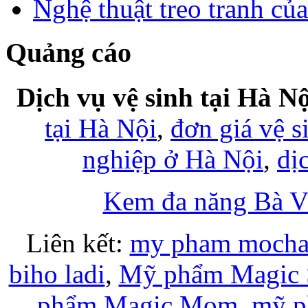
Nghệ thuật treo tranh củ
Quảng cáo
Dịch vụ vệ sinh tại Hà Nộ
tại Hà Nội
,
đơn giá vệ s
nghiệp ở Hà Nội
,
dị
Kem đa năng Bà 
Liên kết:
my pham moch
biho ladi
,
Mỹ phẩm Magic 
phẩm Magic Mom
,
mỹ p