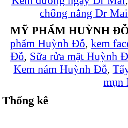
Kem dưỡng ngày Dr Mai
chống nắng Dr Mai
MỸ PHẨM HUỲNH ĐỖ
phẩm Huỳnh Đỗ
,
kem fac
Đỗ
,
Sữa rửa mặt Huỳnh 
Kem nám Huỳnh Đỗ
,
Tẩy
mụn 
Thống kê
Đang có 5 khách online