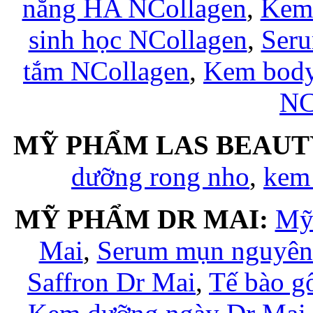
nắng HA NCollagen
,
Kem 
sinh học NCollagen
,
Seru
tắm NCollagen
,
Kem body
NC
MỸ PHẨM LAS BEAUT
dưỡng rong nho
,
kem
MỸ PHẨM DR MAI:
Mỹ
Mai
,
Serum mụn nguyên 
Saffron Dr Mai
,
Tế bào g