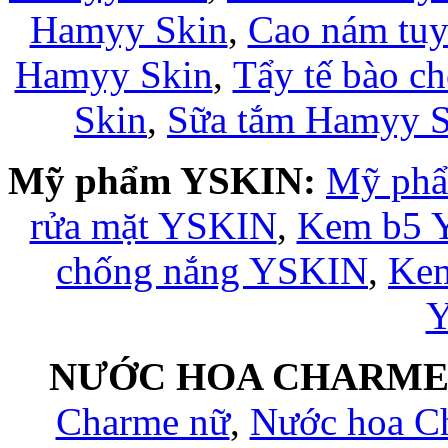
Hamyy Skin
,
Cao nám tuy
Hamyy Skin
,
Tẩy tế bào c
Skin
,
Sữa tắm Hamyy S
Mỹ phẩm YSKIN:
Mỹ ph
rửa mặt YSKIN
,
Kem b5 
chống nắng YSKIN
,
Kem
NƯỚC HOA CHARM
Charme nữ
,
Nước hoa C