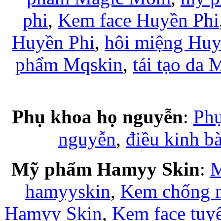
phi
,
Kem face Huyền Phi
Huyền Phi
,
hôi miệng Huy
phẩm Mqskin
,
tái tạo da
Phụ khoa họ nguyễn
:
Phụ
nguyễn
,
điều kinh b
Mỹ phẩm Hamyy Skin
:
M
hamyyskin
,
Kem chống 
Hamyy Skin
,
Kem face tuy