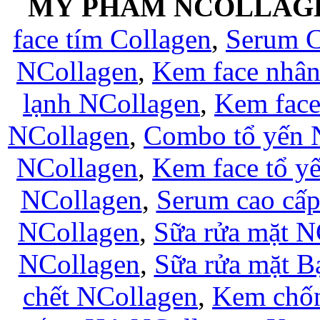
MỸ PHẨM NCOLLAG
face tím Collagen
,
Serum C
NCollagen
,
Kem face nhân
lạnh NCollagen
,
Kem fac
NCollagen
,
Combo tổ yến 
NCollagen
,
Kem face tổ y
NCollagen
,
Serum cao cấ
NCollagen
,
Sữa rửa mặt N
NCollagen
,
Sữa rửa mặt B
chết NCollagen
,
Kem chốn