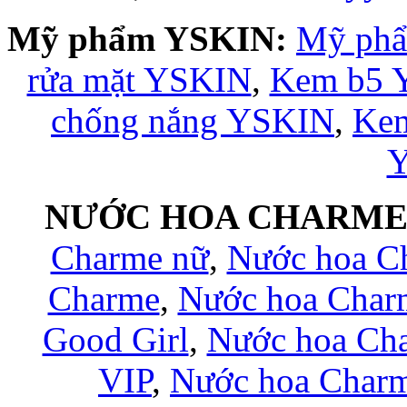
Mỹ phẩm YSKIN:
Mỹ ph
rửa mặt YSKIN
,
Kem b5 
chống nắng YSKIN
,
Kem
NƯỚC HOA CHARM
Charme nữ
,
Nước hoa C
Charme
,
Nước hoa Char
Good Girl
,
Nước hoa Ch
VIP
,
Nước hoa Charm