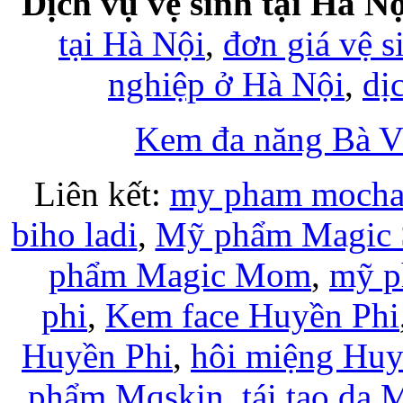
Dịch vụ vệ sinh tại Hà Nộ
tại Hà Nội
,
đơn giá vệ s
nghiệp ở Hà Nội
,
dị
Kem đa năng Bà 
Liên kết:
my pham moch
biho ladi
,
Mỹ phẩm Magic 
phẩm Magic Mom
,
mỹ p
phi
,
Kem face Huyền Phi
Huyền Phi
,
hôi miệng Huy
phẩm Mqskin
,
tái tạo da