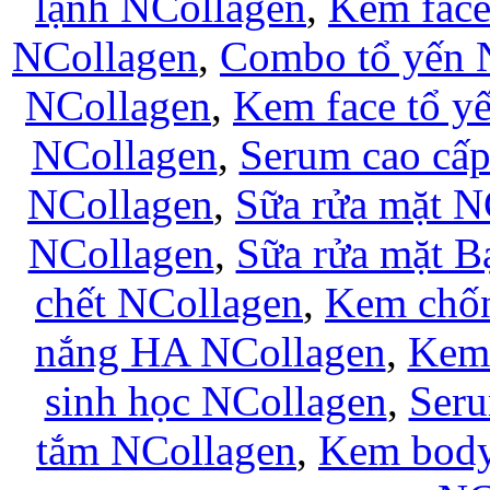
lạnh NCollagen
,
Kem fac
NCollagen
,
Combo tổ yến 
NCollagen
,
Kem face tổ y
NCollagen
,
Serum cao cấ
NCollagen
,
Sữa rửa mặt N
NCollagen
,
Sữa rửa mặt B
chết NCollagen
,
Kem chốn
nắng HA NCollagen
,
Kem 
sinh học NCollagen
,
Seru
tắm NCollagen
,
Kem body