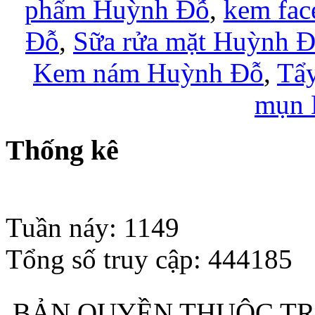
phẩm Huỳnh Đỗ
,
kem fac
Đỗ
,
Sữa rửa mặt Huỳnh 
Kem nám Huỳnh Đỗ
,
Tẩy
mụn 
Thống kê
Đang có 4 khách online
Tuần náy: 1149
Tổng số truy cập: 444185
BẢN QUYỀN THUỘC TR