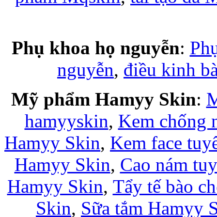
Phụ khoa họ nguyễn
:
Phụ
nguyễn
,
điều kinh b
Mỹ phẩm Hamyy Skin
:
M
hamyyskin
,
Kem chống 
Hamyy Skin
,
Kem face tuy
Hamyy Skin
,
Cao nám tuy
Hamyy Skin
,
Tẩy tế bào c
Skin
,
Sữa tắm Hamyy S