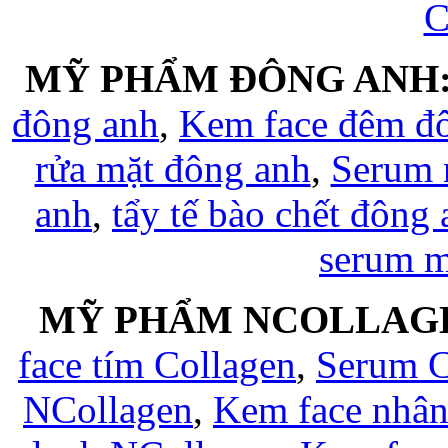
C
MỸ PHẨM ĐÔNG ANH
đông anh
,
Kem face đêm đ
rửa mặt đông anh
,
Serum 
anh
,
tẩy tế bào chết đông
serum 
MỸ PHẨM NCOLLAG
face tím Collagen
,
Serum C
NCollagen
,
Kem face nhân