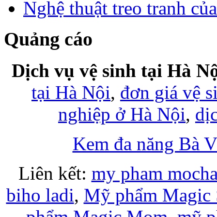
Nghệ thuật treo tranh củ
Quảng cáo
Dịch vụ vệ sinh tại Hà Nộ
tại Hà Nội
,
đơn giá vệ s
nghiệp ở Hà Nội
,
dị
Kem đa năng Bà 
Liên kết:
my pham moch
biho ladi
,
Mỹ phẩm Magic 
phẩm Magic Mom
,
mỹ p