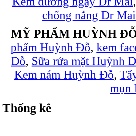
Kem dưỡng ngày Dr Mai
chống nắng Dr Mai
MỸ PHẨM HUỲNH ĐỖ
phẩm Huỳnh Đỗ
,
kem fac
Đỗ
,
Sữa rửa mặt Huỳnh 
Kem nám Huỳnh Đỗ
,
Tẩy
mụn 
Thống kê
Đang có 1 khách online