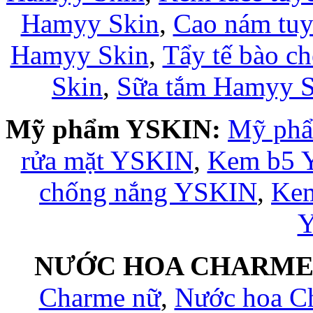
Hamyy Skin
,
Cao nám tuy
Hamyy Skin
,
Tẩy tế bào c
Skin
,
Sữa tắm Hamyy S
Mỹ phẩm YSKIN:
Mỹ ph
rửa mặt YSKIN
,
Kem b5 
chống nắng YSKIN
,
Kem
NƯỚC HOA CHARM
Charme nữ
,
Nước hoa C