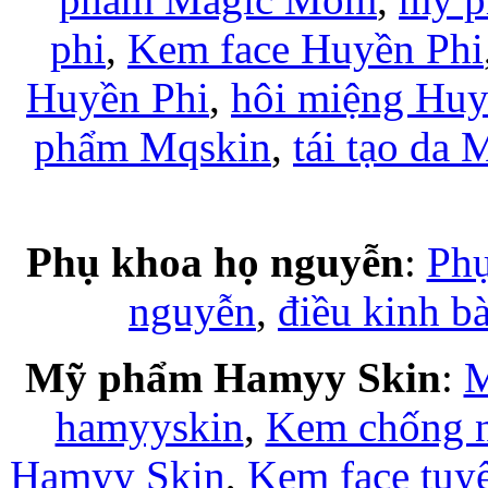
phi
,
Kem face Huyền Phi
Huyền Phi
,
hôi miệng Huy
phẩm Mqskin
,
tái tạo da
Phụ khoa họ nguyễn
:
Phụ
nguyễn
,
điều kinh b
Mỹ phẩm Hamyy Skin
:
M
hamyyskin
,
Kem chống 
Hamyy Skin
,
Kem face tuy