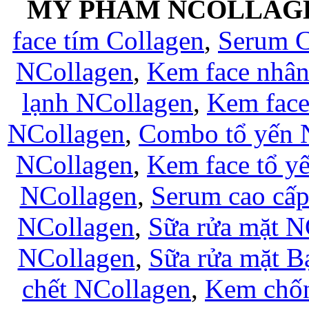
MỸ PHẨM NCOLLAG
face tím Collagen
,
Serum C
NCollagen
,
Kem face nhân
lạnh NCollagen
,
Kem fac
NCollagen
,
Combo tổ yến 
NCollagen
,
Kem face tổ y
NCollagen
,
Serum cao cấ
NCollagen
,
Sữa rửa mặt N
NCollagen
,
Sữa rửa mặt B
chết NCollagen
,
Kem chốn