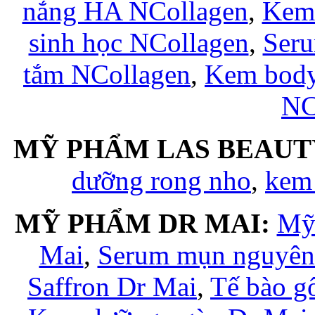
nắng HA NCollagen
,
Kem 
sinh học NCollagen
,
Seru
tắm NCollagen
,
Kem body
NC
MỸ PHẨM LAS BEAUT
dưỡng rong nho
,
kem
MỸ PHẨM DR MAI:
Mỹ
Mai
,
Serum mụn nguyên 
Saffron Dr Mai
,
Tế bào g